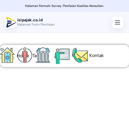
Halaman Formulir Survey.
Penilaian Kualitas Konsultan.
isipajak.co.id
Halaman Form Penilaian
Harga
Kontak
Home
Tentang
Jasa